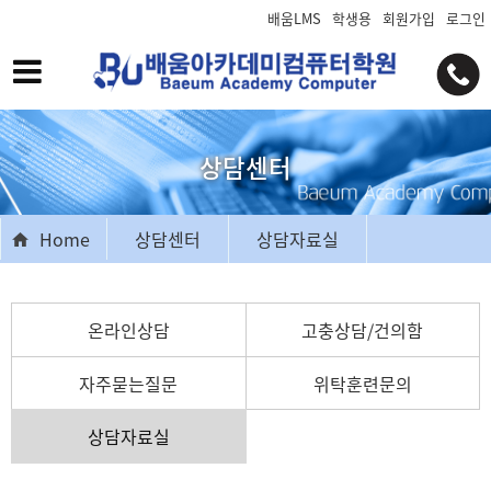
배움LMS
학생용
회원가입
로그인
상담센터
Home
상담센터
상담자료실
온라인상담
고충상담/건의함
자주묻는질문
위탁훈련문의
상담자료실