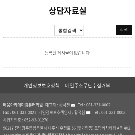
상담자료실
등록된 게시물이 없습니다.
개인정보보호정책
메일주소무단수집거부
배움아카데미컴퓨터학원
대표자 :
황국천
Tel :
061-331-0002
Fax :
061-331-0021
개인정보보호책임자 :
황국천
Tel :
061-331-0003
사업자번호 :
852-93-01270
58217 전남광주통합특별시 나주시 우정로 56 (빛가람동) 토담리치타워 A동 402