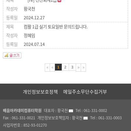
황국천
2024.12.27
컴활 1급 실기 토요일반 문의드립니다.
정혜임
2024.07.14
1
2
3
개인정보보호정책
메일주소무단수집거부
배움아카데미컴퓨터학원
대표자 :
황국천
Tel :
061-331-0002
Fax :
061-331-0021
개인정보보호책임자 :
황국천
Tel :
061-331-0003
사업자번호 :
852-93-01270