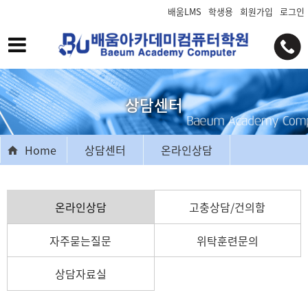
배움LMS
학생용
회원가입
로그인
상담센터
Home
상담센터
온라인상담
온라인상담
고충상담/건의함
자주묻는질문
위탁훈련문의
상담자료실