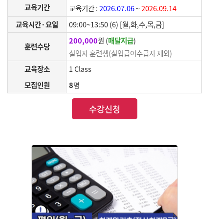
교육기간
교육기간 :
2026.07.06
~
2026.09.14
교육시간·요일
09:00~13:50 (6) [월,화,수,목,금]
200,000
원 (
매달지급
)
훈련수당
실업자 훈련생(실업급여수급자 제외)
교육장소
1 Class
모집인원
8
명
수강신청