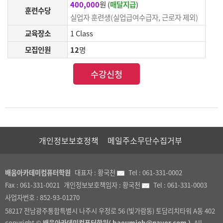
400,000
원 (
매달지급
)
훈련수당
실업자 훈련생(실업급여수급자, 근로자 제외)
교육장소
1 Class
모집인원
12
명
수강신청
개인정보보호정책
메일주소무단수집거부
배움아카데미컴퓨터학원
대표자 :
황국천
Tel :
061-331-0002
Fax :
061-331-0021
개인정보보호책임자 :
황국천
Tel :
061-331-0003
사업자번호 :
852-93-01270
58217 전남광주통합특별시 나주시 우정로 56 (빛가람동) 토담리치타워 A동 402
copyright ©
배움아카데미컴퓨터학원( baeumjob@naver.com )
. All