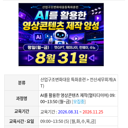
산업구조변화대응 특화훈련 > 전산세무회계(A
분류
T)
AI를 활용한 영상콘텐츠 제작(멀티디이어) 09:
과정명
00~13:50 (월~금)
[
모집중
]
교육기간
교육기간 :
2026.08.31
~
2026.11.25
교육시간·요일
09:00~13:50 (5) [월,화,수,목,금]