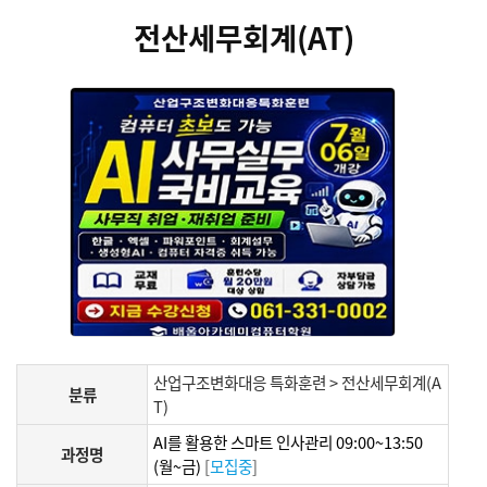
전산세무회계(AT)
산업구조변화대응 특화훈련 > 전산세무회계(A
분류
T)
AI를 활용한 스마트 인사관리 09:00~13:50
과정명
(월~금)
[
모집중
]