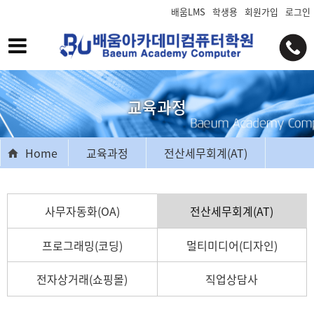
배움LMS
학생용
회원가입
로그인
교육과정
Home
교육과정
전산세무회계(AT)
사무자동화(OA)
전산세무회계(AT)
프로그래밍(코딩)
멀티미디어(디자인)
전자상거래(쇼핑몰)
직업상담사