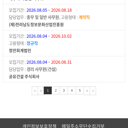
모집기간 :
2026.08.05
~
2026.08.18
담당업무 :
총무 및 일반 사무원
, 고용형태 :
계약직
(재)전라남도정보문화산업진흥원
모집기간 :
2026.08.04
~
2026.10.02
고용형태 :
정규직
정안회계법인
모집기간 :
2026.08.04
~
2026.08.31
담당업무 :
경리 사무원(건설)
공유건설 주식회사
1
2
3
4
5
개인정보보호정책
메일주소무단수집거부