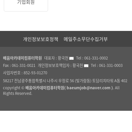
기업회원
개인정보보호정책
메일주소무단수집거부
배움아카데미컴퓨터학원
대표자 :
황국천
Tel :
061-331-0002
Fax :
061-331-0021
개인정보보호책임자 :
황국천
Tel :
061-331-0003
사업자번호 :
852-93-01270
58217 전남광주통합특별시 나주시 우정로 56 (빛가람동) 토담리치타워 A동 402
copyright ©
배움아카데미컴퓨터학원( baeumjob@naver.com )
. All
Rights Reserved.