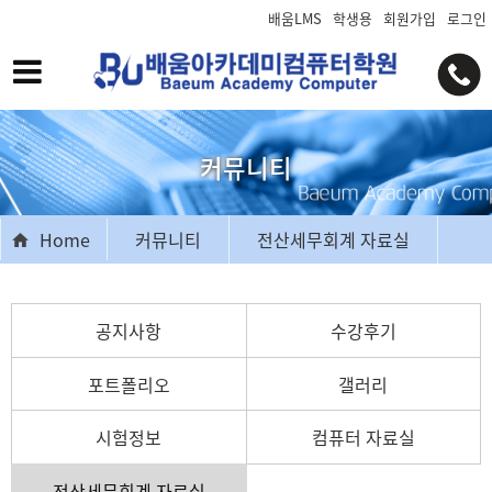
배움LMS
학생용
회원가입
로그인
커뮤니티
Home
커뮤니티
전산세무회계 자료실
공지사항
수강후기
포트폴리오
갤러리
시험정보
컴퓨터 자료실
전산세무회계 자료실