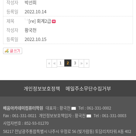
박선희
2022.10.14
[re] 회계2급
황국천
2022.10.15
1
2
3
개인정보보호정책
메일주소무단수집거부
배움아카데미컴퓨터학원
대표자 :
황국천
Tel :
061-331-0002
Fax :
061-331-0021
개인정보보호책임자 :
황국천
Tel :
061-331-0003
사업자번호 :
852-93-01270
58217 전남광주통합특별시 나주시 우정로 56 (빛가람동) 토담리치타워 A동 402