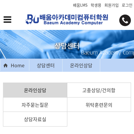
배움LMS
학생용
회원가입
로그인
상담센터
Home
상담센터
온라인상담
온라인상담
고충상담/건의함
자주묻는질문
위탁훈련문의
상담자료실