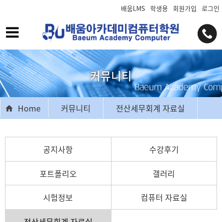
배움LMS
학생용
회원가입
로그인
커뮤니티
Home
커뮤니티
전산세무회계 자료실
공지사항
수강후기
포트폴리오
갤러리
시험정보
컴퓨터 자료실
전산세무회계 자료실