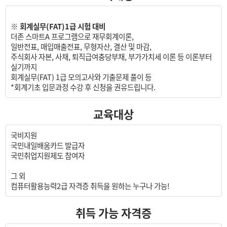
※
회계실무(FAT)
1
급 시험 대비
더존 스마트A 프로그램으로 재무회계이론,
일반전표, 매입매출전표, 무형자산, 결산 및 마감,
주식회사 자본, 사채, 퇴직급여충당부채, 부가가치세 이론 등 이론부터
실기까지
회계실무(FAT) 1급 모의고사와 기출문제 풀이 등
*회계기초 입문과정 수강 후 신청을 권유드립니다.
교육대상
국비지원
국민내일배움카드 발급자
국민취업지원제도 참여자
그 외
컴퓨터활용능력2급 자격증 취득을 원하는 누구나 가능!
취득 가능 자격증