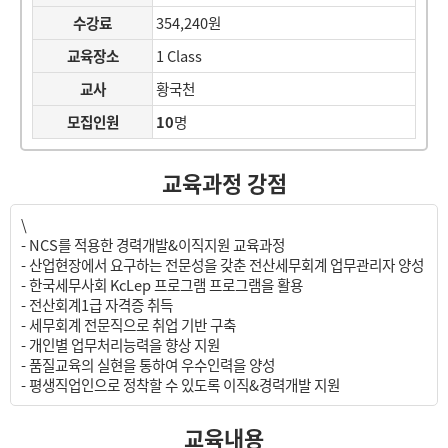
수강료
354,240원
교육장소
1 Class
교사
황국천
모집인원
10
명
교육과정 강점
\
- NCS를 적용한 경력개발&이직지원 교육과정
- 산업현장에서 요구하는 전문성을 갖춘 전산세무회계 업무관리자 양성
- 한국세무사회 KcLep 프로그램 프로그램을 활용
- 전산회계1급 자격증 취득
- 세무회계 전문직으로 취업 기반 구축
- 개인별 업무처리능력을 향상 지원
- 품질교육의 실현을 통하여 우수인력을 양성
- 평생직업인으로 정착할 수 있도록 이직&경력개발 지원
교육내용