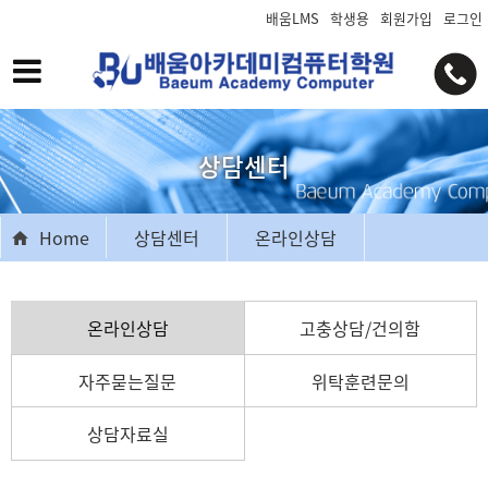
배움LMS
학생용
회원가입
로그인
상담센터
Home
상담센터
온라인상담
온라인상담
고충상담/건의함
자주묻는질문
위탁훈련문의
상담자료실