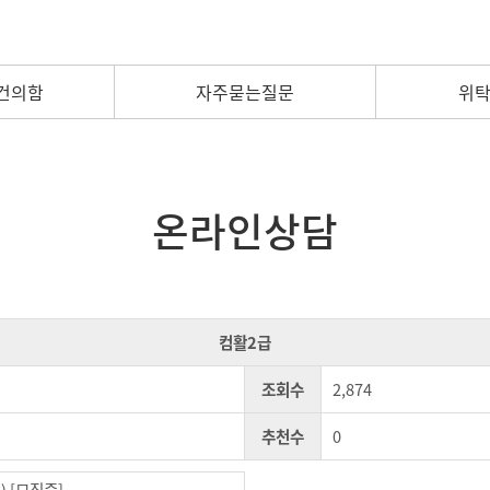
건의함
자주묻는질문
위
온라인상담
컴활2급
조회수
2,874
추천수
0