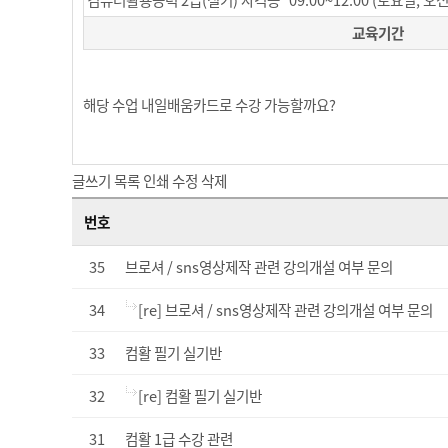
컴퓨터활용능력 2급(실기) 자격증 09:00~12:00 (토요일, 오전
교육기간
해당 수업 내일배움카드로 수강 가능할까요?
글쓰기
목록
인쇄
수정
삭제
번호
35
브로셔 / sns영상제작 관련 강의개설 여부 문의
34
[re] 브로셔 / sns영상제작 관련 강의개설 여부 문의
33
컴활 필기 실기반
32
[re] 컴활 필기 실기반
31
컴활 1급 수강 관련