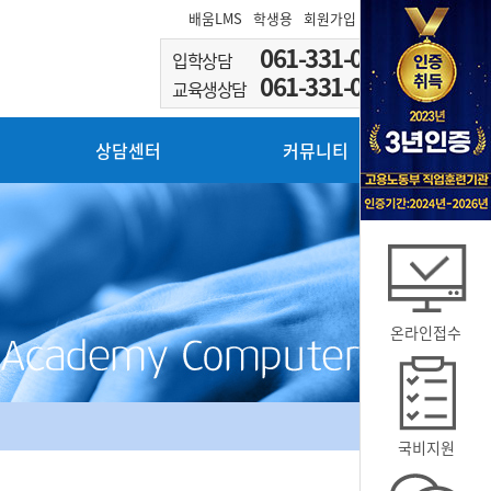
배움LMS
학생용
회원가입
로그인
061-331-0002
입학상담
061-331-0003
교육생상담
상담센터
커뮤니티
온라인접수
국비지원