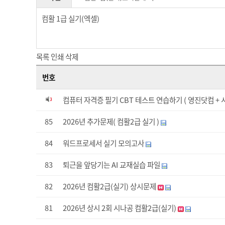
컴활 1급 실기(엑셀)
목록
인쇄
삭제
번호
컴퓨터 자격증 필기 CBT 테스트 연습하기 ( 영진닷컴 + 
85
2026년 추가문제( 컴활2급 실기 )
84
워드프로세서 실기 모의고사
83
퇴근을 앞당기는 AI 교재실습 파일
82
2026년 컴활2급(실기) 상시문제
81
2026년 상시 2회 시나공 컴활2급(실기)