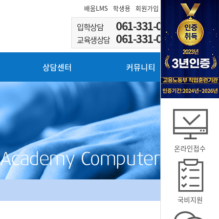
배움LMS
학생용
회원가입
로그인
061-331-0002
입학상담
061-331-0003
교육생상담
상담센터
커뮤니티
온라인접수
국비지원