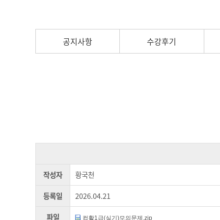
공지사항
수강후기
작성자
황국천
등록일
2026.04.21
파일
컴활1급(실기)모의문제.zip