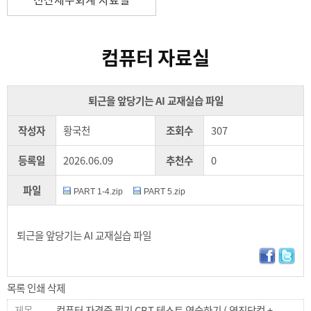
컴퓨터 자료실
퇴근을 앞당기는 AI 교재실습 파일
작성자
황국천
조회수
307
등록일
2026.06.09
추천수
0
파일
PART 1-4.zip
PART 5.zip
퇴근을 앞당기는 AI 교재실습 파일
목록
인쇄
삭제
컴퓨터 자격증 필기 CBT 테스트 연습하기 ( 영진닷컴 +