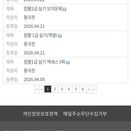
컴활2급 실기 모의문제
황국천
2026.04.21
컴활 1급 실기(엑셀)
황국천
2026.04.21
컴활1급 실기 액세스 3회
황국천
2026.04.08
1
2
3
4
5
6
개인정보보호정책
메일주소무단수집거부