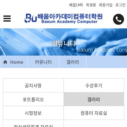
배움LMS
학생용
회원가입
로그인
커뮤니티
Home
커뮤니티
갤러리
공지사항
수강후기
포트폴리오
갤러리
시험정보
컴퓨터 자료실
전산세무회계 자료실