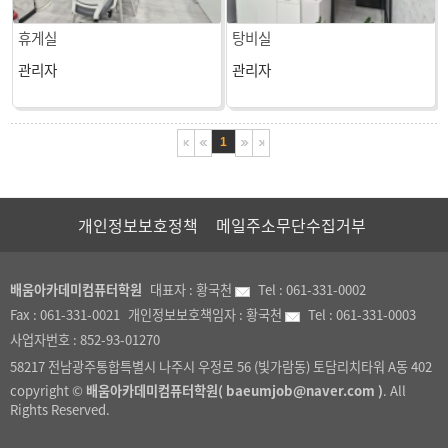
휴게실
탕비실
관리자
관리자
1
개인정보보호정책
메일주소무단수집거부
배움아카데미컴퓨터학원
대표자 :
황국천
Tel :
061-331-0002
Fax :
061-331-0021
개인정보보호책임자 :
황국천
Tel :
061-331-0003
사업자번호 :
852-93-01270
58217 전남광주통합특별시 나주시 우정로 56 (빛가람동) 토담리치타워 A동 402
copyright ©
배움아카데미컴퓨터학원( baeumjob@naver.com )
. All
Rights Reserved.