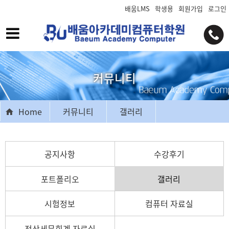
배움LMS
학생용
회원가입
로그인
커뮤니티
Home
커뮤니티
갤러리
공지사항
수강후기
포트폴리오
갤러리
시험정보
컴퓨터 자료실
전산세무회계 자료실