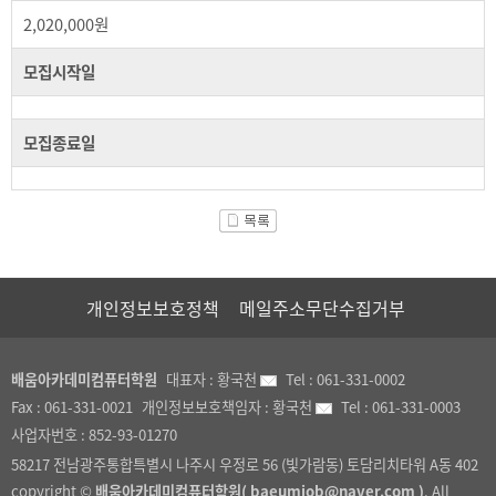
2,020,000원
모집시작일
모집종료일
개인정보보호정책
메일주소무단수집거부
배움아카데미컴퓨터학원
대표자 :
황국천
Tel :
061-331-0002
Fax :
061-331-0021
개인정보보호책임자 :
황국천
Tel :
061-331-0003
사업자번호 :
852-93-01270
58217 전남광주통합특별시 나주시 우정로 56 (빛가람동) 토담리치타워 A동 402
copyright ©
배움아카데미컴퓨터학원( baeumjob@naver.com )
. All