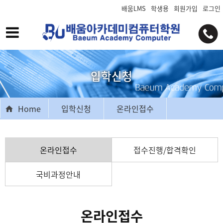
배움LMS
학생용
회원가입
로그인
입학신청
Home
입학신청
온라인접수
온라인접수
접수진행/합격확인
국비과정안내
온라인접수